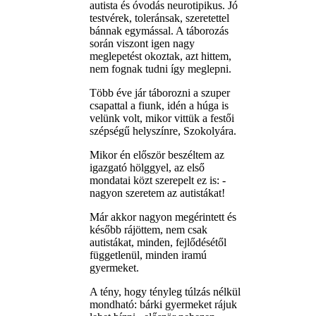
autista és óvodás neurotipikus. Jó
testvérek, toleránsak, szeretettel
bánnak egymással. A táborozás
során viszont igen nagy
meglepetést okoztak, azt hittem,
nem fognak tudni így meglepni.
Több éve jár táborozni a szuper
csapattal a fiunk, idén a húga is
velünk volt, mikor vittük a festői
szépségű helyszínre, Szokolyára.
Mikor én először beszéltem az
igazgató hölggyel, az első
mondatai közt szerepelt ez is: -
nagyon szeretem az autistákat!
Már akkor nagyon megérintett és
később rájöttem, nem csak
autistákat, minden, fejlődésétől
függetlenül, minden iramú
gyermeket.
A tény, hogy tényleg túlzás nélkül
mondható: bárki gyermeket rájuk