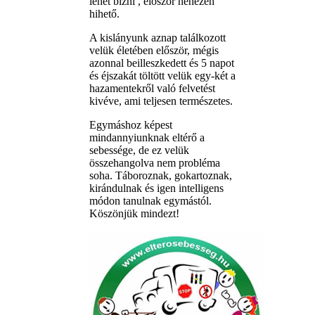
lehet bízni , először nehezen
hihető.
A kislányunk aznap találkozott
velük életében először, mégis
azonnal beilleszkedett és 5 napot
és éjszakát töltött velük egy-két a
hazamentekről való felvetést
kivéve, ami teljesen természetes.
Egymáshoz képest
mindannyiunknak eltérő a
sebessége, de ez velük
összehangolva nem probléma
soha. Táboroznak, gokartoznak,
kirándulnak és igen intelligens
módon tanulnak egymástól.
Köszönjük mindezt!