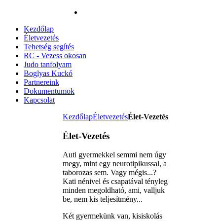
Kezdőlap
Életvezetés
Tehetség segítés
RC - Vezess okosan
Judo tanfolyam
Boglyas Kuckó
Partnereink
Dokumentumok
Kapcsolat
Kezdőlap
Életvezetés
Élet-Vezetés
Élet-Vezetés
Auti gyermekkel semmi nem úgy
megy, mint egy neurotipikussal, a
taborozas sem. Vagy mégis...?
Kati nénivel és csapatával tényleg
minden megoldható, ami, valljuk
be, nem kis teljesítmény...
Két gyermekünk van, kisiskolás