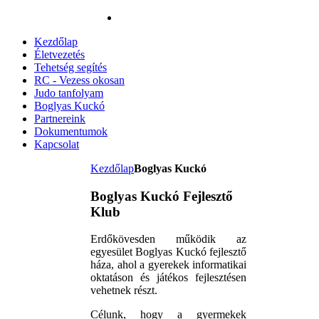
Kezdőlap
Életvezetés
Tehetség segítés
RC - Vezess okosan
Judo tanfolyam
Boglyas Kuckó
Partnereink
Dokumentumok
Kapcsolat
Kezdőlap
Boglyas Kuckó
Boglyas Kuckó Fejlesztő
Klub
Erdőkövesden működik az
egyesület Boglyas Kuckó fejlesztő
háza, ahol a gyerekek informatikai
oktatáson és játékos fejlesztésen
vehetnek részt.
Célunk, hogy a gyermekek