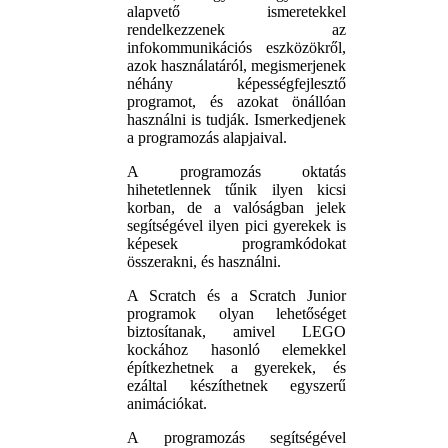
alapvető ismeretekkel
rendelkezzenek az
infokommunikációs eszközökről,
azok használatáról, megismerjenek
néhány képességfejlesztő
programot, és azokat önállóan
használni is tudják. Ismerkedjenek
a programozás alapjaival.
A programozás oktatás
hihetetlennek tűnik ilyen kicsi
korban, de a valóságban jelek
segítségével ilyen pici gyerekek is
képesek programkódokat
összerakni, és használni.
A Scratch és a Scratch Junior
programok olyan lehetőséget
biztosítanak, amivel LEGO
kockához hasonló elemekkel
építkezhetnek a gyerekek, és
ezáltal készíthetnek egyszerű
animációkat.
A programozás segítségével